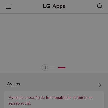
본문 바로가기
Avisos
o de cessação da funcionalidade de início de
Atua
ão social
ao P