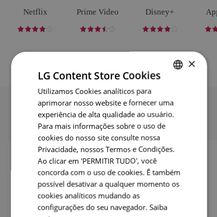
Netflix
Prime Video
Disney+
Ap
×
LG Content Store Cookies
Utilizamos Cookies analíticos para
ENGLISH
aprimorar nosso website e fornecer uma
ENG
experiência de alta qualidade ao usuário.
GER
Resolução de Problemas
Para mais informações sobre o uso de
cookies do nosso site consulte nossa
FRE
Privacidade, nossos Termos e Condições.
ITA
Ao clicar em 'PERMITIR TUDO', você
concorda com o uso de cookies. É também
SPA
possível desativar a qualquer momento os
POR
cookies analíticos mudando as
RUS
configurações do seu navegador.
Saiba